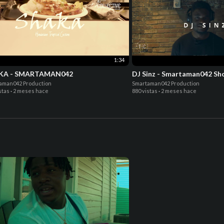
1:34
KA - SMARTAMAN042
DJ Sinz - Smartaman042 Sho
aman042 Production
Smartaman042 Production
stas
·
2 meses hace
880 vistas
·
2 meses hace