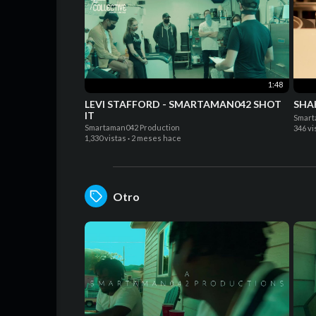
1:48
LEVI STAFFORD - SMARTAMAN042 SHOT
SHA
IT
Smart
Smartaman042 Production
346 vi
1,330 vistas
·
2 meses hace
Otro