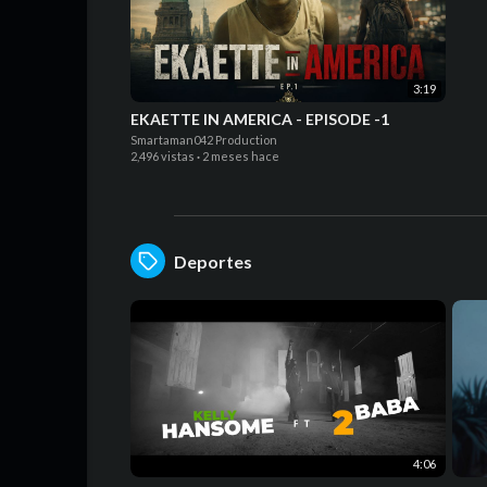
3:19
EKAETTE IN AMERICA - EPISODE -1
Smartaman042 Production
2,496 vistas
·
2 meses hace
Deportes
4:06