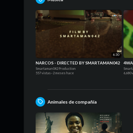
6:30
NARCOS - DIRECTED BY SMARTAMAN042
4WAY
Smartaman042 Production
Smart
557 vistas
·
2 meses hace
6,680 
Animales de compañía