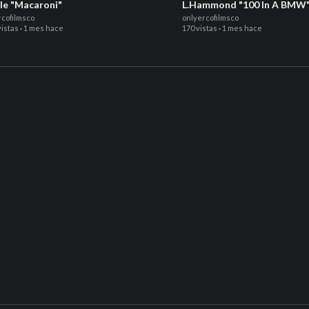
zle "Macaroni"
L.Hammond "100 In A BMW
rcofilmsco
onlyercofilmsco
vistas
·
1 mes hace
170 vistas
·
1 mes hace