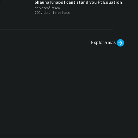
"
Shauna Knapp I cant stand you Ft Equation
Urban
Coup 
onlyercofilmsco
onlyerc
950 vistas
·
1 mes hace
139 vis
Explora más