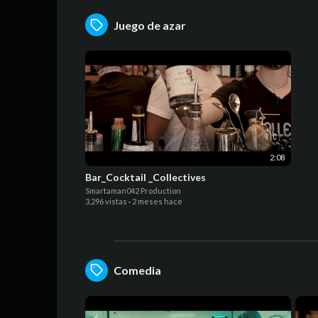
Juego de azar
2:08
Bar_Cocktail _Collectives
Smartaman042 Production
3,296 vistas
·
2 meses hace
Comedia