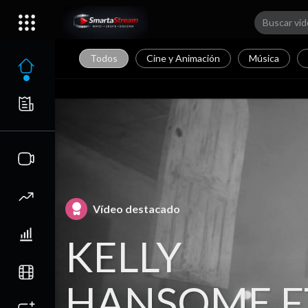
Todos
Cine y Animación
Música
Vídeo destacado
KELLY
HANSOME F