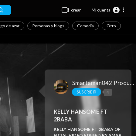
crear
Mi cuenta
go de azar
Personas y blogs
Comedia
Otro
Smartaman042 Production
SUSCRIBIR
4
KELLY HANSOME FT
2BABA
⁣KELLY HANSOME FT 2BABA OF
FICIAL VIDEO EDITED BY SMAR