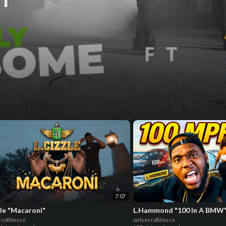
7:07
zle "Macaroni"
L.Hammond "100 In A BMW
rcofilmsco
onlyercofilmsco