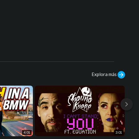
Explora más
4:01
3:01