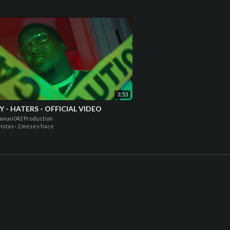
3:53
 - HATERS - OFFICIAL VIDEO
aman042 Production
vistas
·
2 meses hace