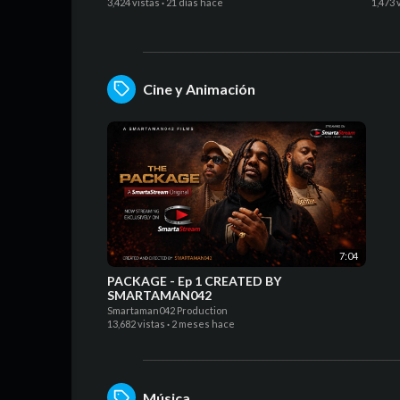
3,424 vistas
·
21 días hace
1,473 
Cine y Animación
7:04
PACKAGE - Ep 1 CREATED BY
SMARTAMAN042
Smartaman042 Production
13,682 vistas
·
2 meses hace
Música