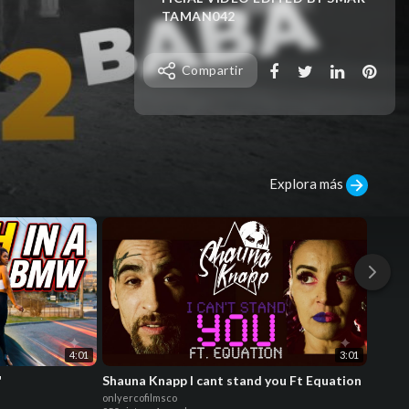
TAMAN042
Compartir
Explora más
4:01
3:01
"
Shauna Knapp I cant stand you Ft Equation
Urban
Coup 
onlyercofilmsco