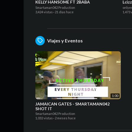
KELLY HANSOME FT 2BABA
Lciz
Smartaman042 Production
onlye
3,424 vistas
·
21 días hace
1,473 
Viajes y Eventos
1:00
JAMAICAN GATES - SMARTAMAN042
SHOT IT
Smartaman042 Production
1,032 vistas
·
2 meses hace