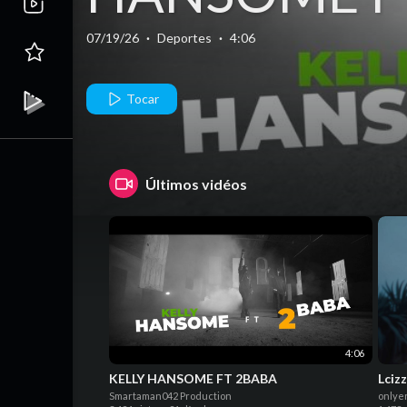
2BABA
07/19/26
·
Deportes
·
4:06
Tocar
Últimos vidéos
4:06
KELLY HANSOME FT 2BABA
Lciz
Smartaman042 Production
onlye