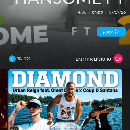
2BABA
07/19/26
·
ספורט
·
4:06
לְשַׂחֵק
גלה עוד
סרטונים אחרונים
4:32