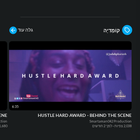
גלה עוד
קוֹמֶדִיָה
6:35
ENE
HUSTLE HARD AWARD - BEHIND THE SCENE
tion
Smartaman042 Production
2,038 צפיות
·
לִפנֵי 2 חודשים
1,680 צפיו