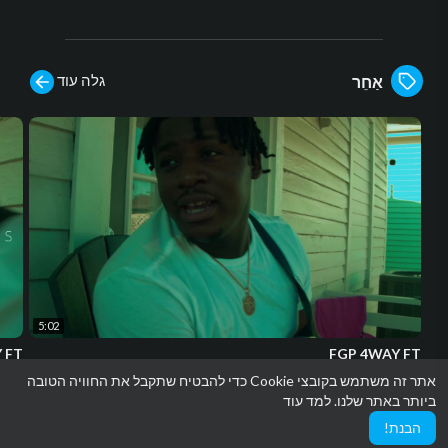
גלה עוד
אַחֵר
5:02
 FT
FGP 4WAY FT
ancin
rapidfreelancin
אתר זה משתמש בקובצי Cookie כדי להבטיח שתקבל את החוויה הטובה
23 צפיות
·
לִפנֵי 2 חודשים
58 צפיות
ביותר באתר שלנו.
למד עוד
הבנת!