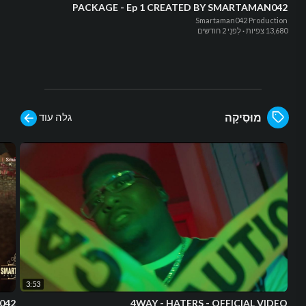
PACKAGE - Ep 1 CREATED BY SMARTAMAN042
Smartaman042 Production
13,680 צפיות
·
לִפנֵי 2 חודשים
גלה עוד
מוּסִיקָה
3:53
042
4WAY - HATERS - OFFICIAL VIDEO