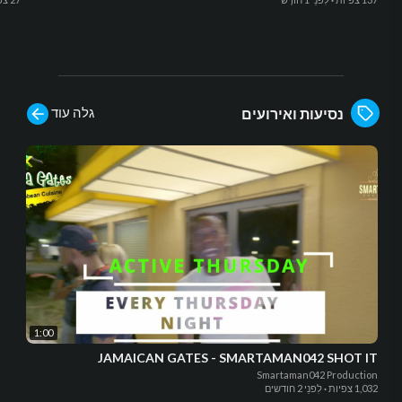
גלה עוד
נסיעות ואירועים
1:00
JAMAICAN GATES - SMARTAMAN042 SHOT IT
Smartaman042 Production
1,032 צפיות
·
לִפנֵי 2 חודשים