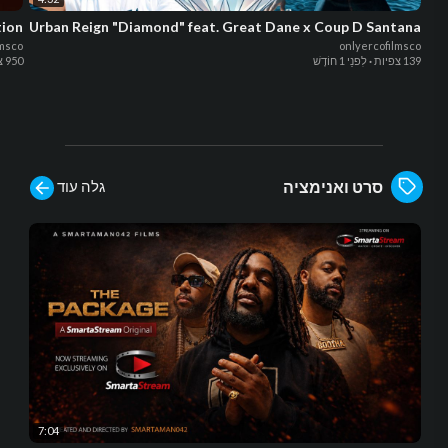
tion
Urban Reign "Diamond" feat. Great Dane x Coup D Santana
lmsco
onlyercofilmsco
139 צפיות
·
לִפנֵי 1 חוֹדֶשׁ
950 צפיות
גלה עוד
סרט ואנימציה
7:04